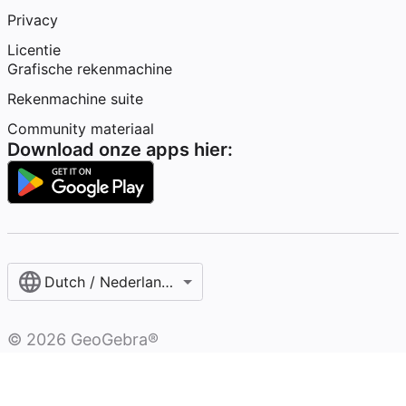
Privacy
Licentie
Grafische rekenmachine
Rekenmachine suite
Community materiaal
Download onze apps hier:
Dutch / Nederlands‎ (België)‎
©
2026
GeoGebra®