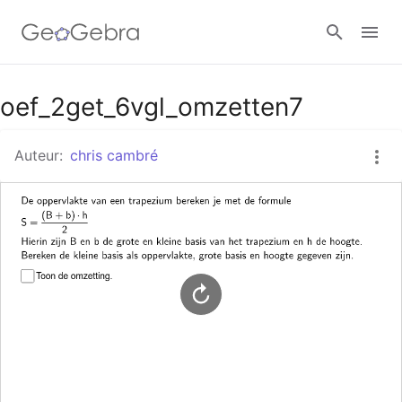
Google Classroom
oef_2get_6vgl_omzetten7
Auteur:
chris cambré
GeoGebra Klaslokaal
Aanmelden