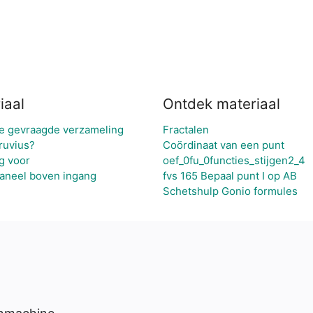
iaal
Ontdek materiaal
de gevraagde verzameling
Fractalen
ruvius?
Coördinaat van een punt
g voor
oef_0fu_0functies_stijgen2_4
paneel boven ingang
fvs 165 Bepaal punt I op AB
Schetshulp Gonio formules