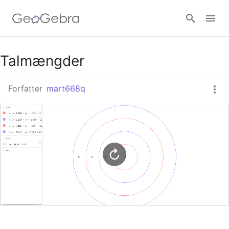
Google Classroom
Talmængder
Forfatter
mart668q
GeoGebra Classroom
Log ind