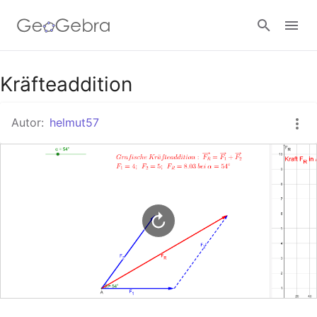
Google Classroom
Kräfteaddition
Autor:
helmut57
GeoGebra Classroom
Anmelden