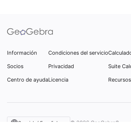
Información
Condiciones del servicio
Calculado
Socios
Privacidad
Suite Cal
Centro de ayuda
Licencia
Recursos
©
2026
GeoGebra®
Spanish / Español (internacional)