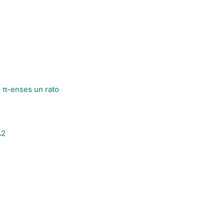
e π-enses un rato
A2