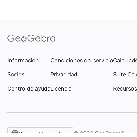
Información
Condiciones del servicio
Calculado
Socios
Privacidad
Suite Cal
Centro de ayuda
Licencia
Recursos
©
2026
GeoGebra®
Spanish / Español (internacional)