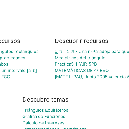
ecursos
Descubrir recursos
ángulos rectángulos
¡¿ π = 2 ?! - Una π-Paradoja para qu
 propiedades
Mediatrices del triángulo
mbos
Practica5_1_YJR_5PB
un intervalo [a, b]
MATEMÁTICAS DE 4º ESO
º ESO
[MATE II-PAU] Junio 2005 Valencia 
Descubre temas
Triángulos Equiláteros
Gráfica de Funciones
Cálculo de intereses