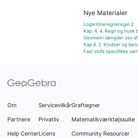
Nye Materialer
Logaritmeregneregel 2
Kap. 4. 4. Regn og husk
Geometri længder osv af
Kap 4. 2. Klodser og be
Fast stofs specifikke var
Om
Servicevilkår
Graftegner
Partnere
Privatliv
Matematikværktøjssuite
Help Center
Licens
Community Resourcer