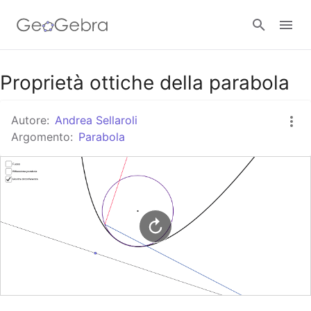
Google Classroom
Proprietà ottiche della parabola
Autore:
Andrea Sellaroli
GeoGebra Classroom
Argomento:
Parabola
Accedi