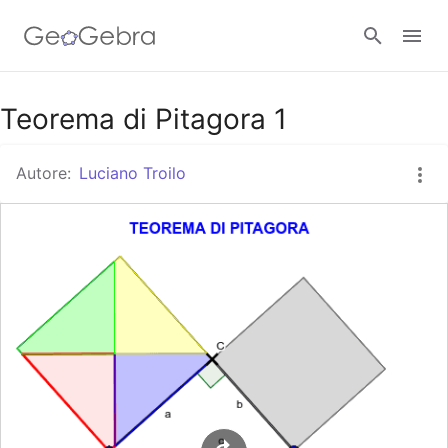
Google Classroom
Teorema di Pitagora 1
Autore:
Luciano Troilo
GeoGebra Classroom
Accedi