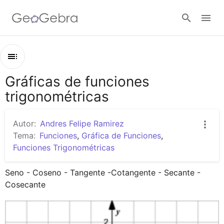
Google Classroom
Gráficas de funciones
Esquema
GeoGebra Classroom
trigonométricas
Gráficas de funciones trigonométricas
Función Seno
Autor:
Andres Felipe Ramirez
Abrir sesión
Función Coseno
Tema:
Funciones
,
Gráfica de Funciones
,
Funciones Trigonométricas
Seno - Coseno - Tangente -Cotangente - Secante - 
Cosecante