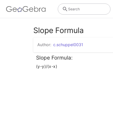
Search
Slope Formula
Author:
c.schuppel0031
Slope Formula:
(y
-y
)/(x
-x
)