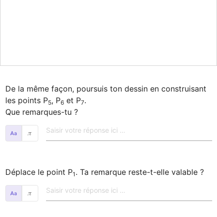
De la même façon, poursuis ton dessin en construisant 
les points P
, P
 et P
.

5
6
7
Que remarques-tu ?
𝜋
Déplace le point P
. Ta remarque reste-t-elle valable ?
1
𝜋