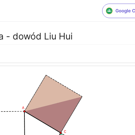
Google 
a - dowód Liu Hui