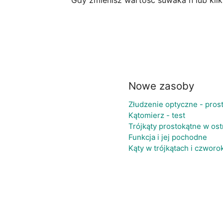
Gdy zmienisz wartość suwaka n lub kli
Nowe zasoby
Złudzenie optyczne - pros
Kątomierz - test
Trójkąty prostokątne w os
Funkcja i jej pochodne
Kąty w trójkątach i czworo