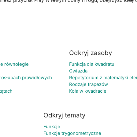
kniesz przycisk Play w lewym dolnym rogu, obejrzysz ideę
Odkryj zasoby
te równoległe
Funkcja dla kwadratu
Gwiazda
trosłupach prawidłowych
Repetytorium z matematyki ele
Rodzaje trapezów
kątach
Koła w kwadracie
Odkryj tematy
Funkcje
Funkcje trygonometryczne