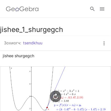
Гүүгэл анги
jishee_1_shurgegch
Зохиогч:
tsendkhuu
ГеоГебра анги
jishee shurgegch
Нэвтрэх