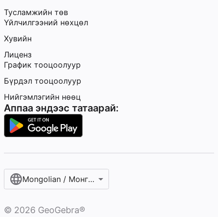
Тусламжийн төв
Үйлчилгээний нөхцөл
Хувийн
Лиценз
График тооцоолуур
Бүрдэл тооцоолуур
Нийгэмлэгийн нөөц
Аппаа эндээс татаарай:
Mongolian / Монгол хэл‎
©
2026
GeoGebra®