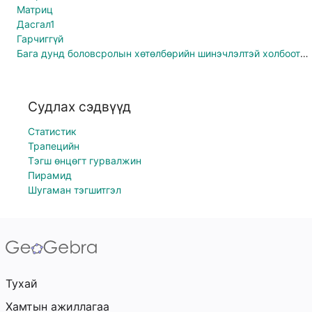
Матриц
Дасгал1
Гарчиггүй
Бага дунд боловсролын хөтөлбөрийн шинэчлэлтэй холбоотой хийгдэж буй үйл ажиллагаа, цаашдын төлөвлөгөө
Судлах сэдвүүд
Статистик
Трапецийн
Тэгш өнцөгт гурвалжин
Пирамид
Шугаман тэгшитгэл
Тухай
Хамтын ажиллагаа