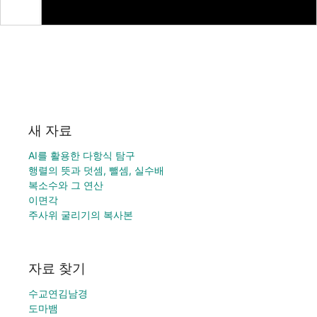
새 자료
AI를 활용한 다항식 탐구
행렬의 뜻과 덧셈, 뺄셈, 실수배
복소수와 그 연산
이면각
주사위 굴리기의 복사본
자료 찾기
수교연김남경
도마뱀