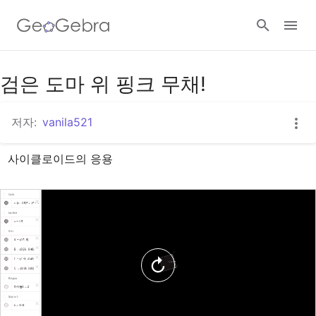
구글 클래스룸
검은 도마 위 핑크 무채!
저자:
vanila521
지오지브라 클래스룸
사이클로이드의 응용
로그인