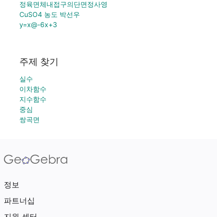
정육면체내접구의단면정사영
CuSO4 농도 박선우
y=x@-6x+3
주제 찾기
실수
이차함수
지수함수
중심
쌍곡면
정보
파트너십
지원 센터