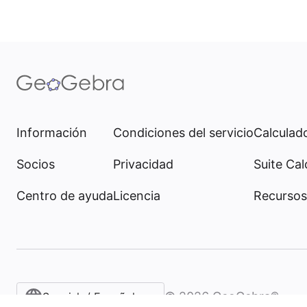
Información
Condiciones del servicio
Calculado
Socios
Privacidad
Suite Cal
Centro de ayuda
Licencia
Recursos
©
2026
GeoGebra®
Spanish / Español (internacional)