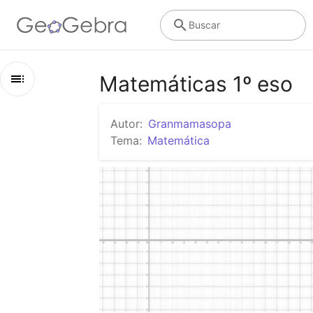
Buscar
Matemáticas 1º eso
Esquema
Autor:
Granmamasopa
Matemáticas 1º eso
Tema:
Matemática
números naturales
Divisibilidad
Números Enteros
Representación de funciones