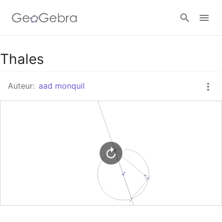
Google Classroom
Thales
Auteur:
aad monquil
GeoGebra Klaslokaal
Aanmelden