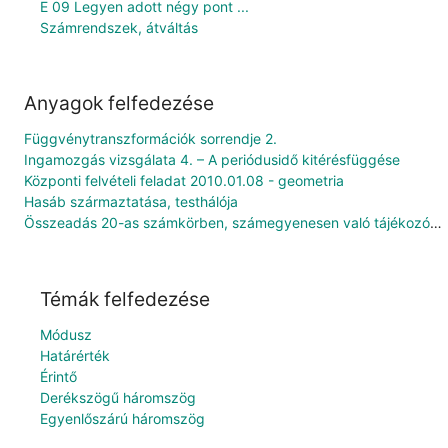
E 09 Legyen adott négy pont ...
Számrendszek, átváltás
Anyagok felfedezése
Függvénytranszformációk sorrendje 2.
Ingamozgás vizsgálata 4. – A periódusidő kitérésfüggése
Központi felvételi feladat 2010.01.08 - geometria
Hasáb származtatása, testhálója
Összeadás 20-as számkörben, számegyenesen való tájékozódás
Témák felfedezése
Módusz
Határérték
Érintő
Derékszögű háromszög
Egyenlőszárú háromszög