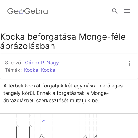
Google Classroom
Kocka beforgatása Monge-féle
ábrázolásban
GeoGebra Classroom
Szerző:
Gábor P. Nagy
Témák:
Kocka
,
Kocka
Bejelentkezés
A térbeli kockát forgatjuk két egymásra merőleges 
tengely körül. Ennek a forgatásnak a Monge-
ábrázolásbeli szerkesztését mutatjuk be.