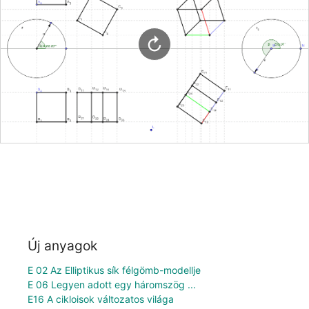
Új anyagok
E 02 Az Elliptikus sík félgömb-modellje
E 06 Legyen adott egy háromszög ...
E16 A cikloisok változatos világa