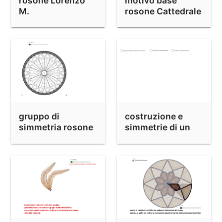
rosone Lorenzo
motivo base
M.
rosone Cattedrale
Strasburgo
gruppo di
costruzione e
simmetria rosone
simmetrie di un
Cattedrale di
rosone esempio 1
Strasburgo