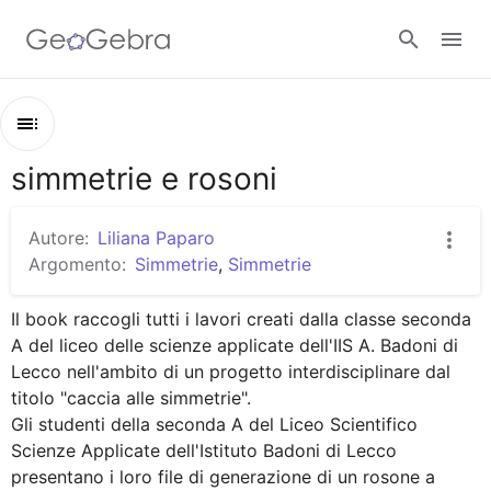
Google Classroom
simmetrie e rosoni
Contenuti
GeoGebra Classroom
simmetrie e rosoni
Autore:
Liliana Paparo
rosone Lorenzo M.
Argomento:
Simmetrie
,
Simmetrie
Accedi
motivo base rosone Cattedrale Strasburgo
Il book raccogli tutti i lavori creati dalla classe seconda 
gruppo di simmetria rosone Cattedrale di Strasburgo
A del liceo delle scienze applicate dell'IIS A. Badoni di 
Lecco nell'ambito di un progetto interdisciplinare dal 
costruzione e simmetrie di un rosone esempio 1
titolo "caccia alle simmetrie". 

simmetria raggiata
Gli studenti della seconda A del Liceo Scientifico 
Scienze Applicate dell'Istituto Badoni di Lecco 
rosone decorativo
presentano i loro file di generazione di un rosone a 