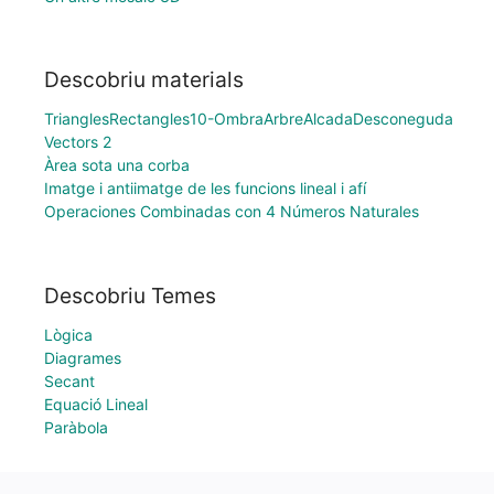
Descobriu materials
TrianglesRectangles10-OmbraArbreAlcadaDesconeguda
Vectors 2
Àrea sota una corba
Imatge i antiimatge de les funcions lineal i afí
Operaciones Combinadas con 4 Números Naturales
Descobriu Temes
Lògica
Diagrames
Secant
Equació Lineal
Paràbola