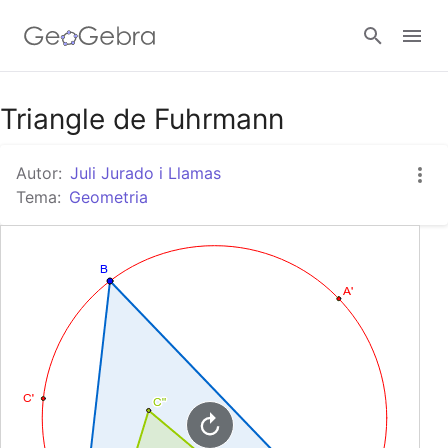
Google Classroom
Triangle de Fuhrmann
Autor:
Juli Jurado i Llamas
Aula GeoGebra
Tema:
Geometria
Valideu-vos