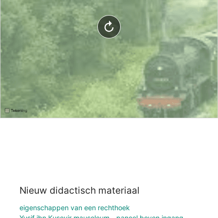
Nieuw didactisch materiaal
eigenschappen van een rechthoek
Yusif ibn Kuseyir mausoleum - paneel boven ingang