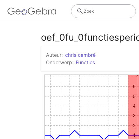
Zoek
oef_0fu_0functiesperi
Auteur:
chris cambré
Onderwerp:
Functies