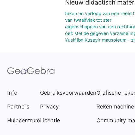
Nieuw didactisch mater
teken en verloop van een reële f
van twaalfvlak tot ster
eigenschappen van een rechtho
oef: stel de gegeven verzamelin
Yusif ibn Kuseyir mausoleum - zi
Info
Gebruiksvoorwaarden
Grafische rek
Partners
Privacy
Rekenmachine 
Hulpcentrum
Licentie
Community mat