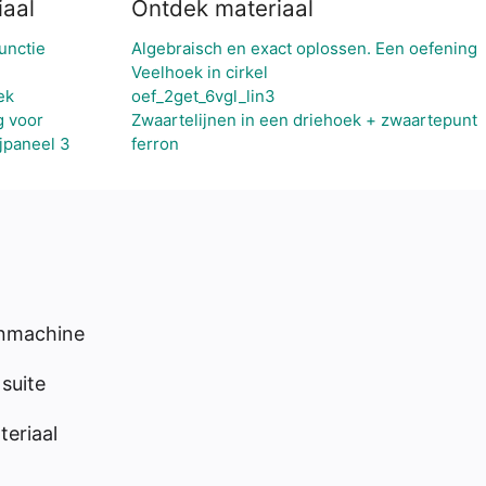
iaal
Ontdek materiaal
unctie
Algebraisch en exact oplossen. Een oefening
Veelhoek in cirkel
ek
oef_2get_6vgl_lin3
g voor
Zwaartelijnen in een driehoek + zwaartepunt
jpaneel 3
ferron
enmachine
suite
eriaal