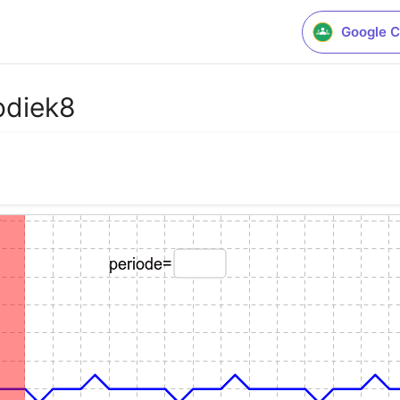
Google C
odiek8