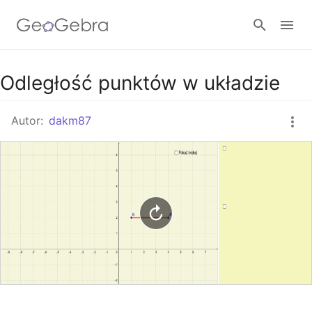
Google Classroom
Odległość punktów w układzie
Autor:
dakm87
GeoGebra Classroom
Zaloguj się