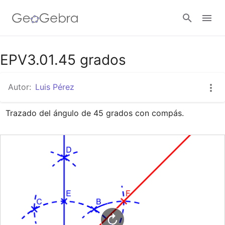
Google Classroom
EPV3.01.45 grados
Autor:
Luis Pérez
GeoGebra Classroom
Trazado del ángulo de 45 grados con compás.
Abrir sesión