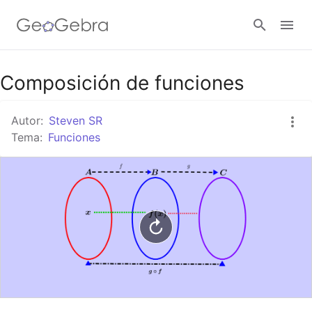
Google Classroom
Composición de funciones
Autor:
Steven SR
GeoGebra Classroom
Tema:
Funciones
Abrir sesión