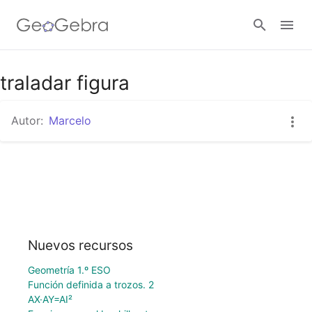
Google Classroom
traladar figura
Autor:
Marcelo
GeoGebra Classroom
Abrir sesión
Nuevos recursos
Geometría 1.º ESO
Función definida a trozos. 2
AX·AY=AI²