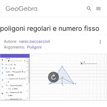
Google Classroom
poligoni regolari e numero fisso
Autore:
vanio.beccaccioli
GeoGebra Classroom
Argomento:
Poligoni
Accedi