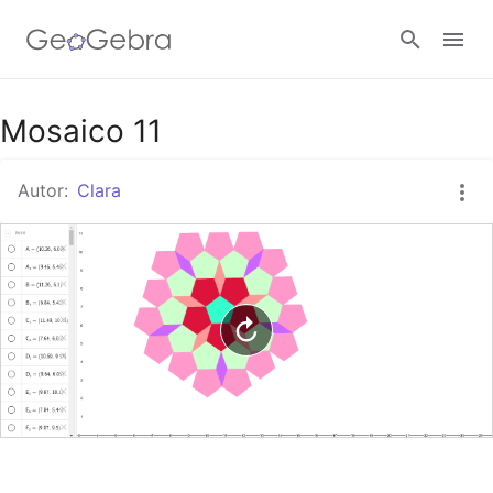
Google Classroom
Mosaico 11
Autor:
Clara
GeoGebra Classroom
Abrir sesión