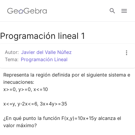
Google Classroom
Programación lineal 1
Autor:
Javier del Valle Núñez
GeoGebra Classroom
Tema:
Programación Lineal
Representa la región definida por el siguiente sistema e 
Abrir sesión
inecuaciones:

x>=0, y>=0, x<=10

x<=y, y-2x<=6, 3x+4y>=35

¿En qué punto la función F(x,y)=10x+15y alcanza el 
valor máximo?