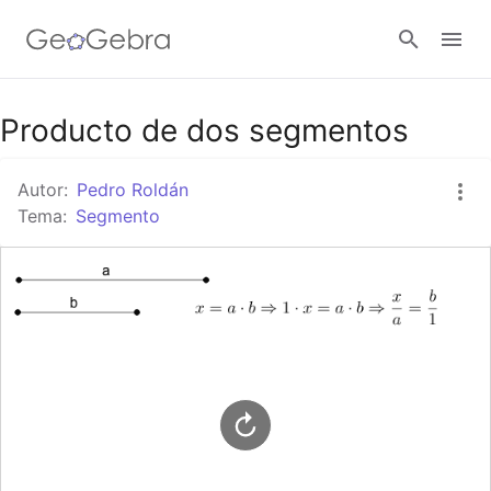
Google Classroom
Producto de dos segmentos
Autor:
Pedro Roldán
GeoGebra Classroom
Tema:
Segmento
Abrir sesión