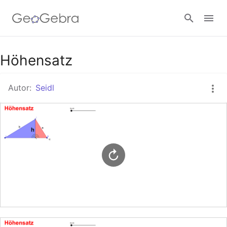
Google Classroom
Höhensatz
Autor:
Seidl
GeoGebra Classroom
Anmelden