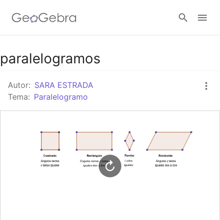
Google Classroom
paralelogramos
Autor:
SARA ESTRADA
GeoGebra Classroom
Tema:
Paralelogramo
Abrir sesión