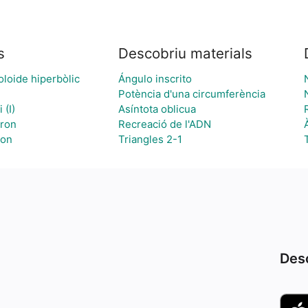
s
Descobriu materials
oloide hiperbòlic
Ángulo inscrito
Potència d'una circumferència
 (I)
Asíntota oblicua
dron
Recreació de l'ADN
ion
Triangles 2-1
Desc