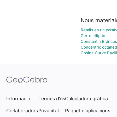
Nous material
Retalls en un parab
Gerro el·líptic
Constantin Brâncuși
Concentric octahe
Cosine Curve Pavil
Informació
Termes d'ús
Calculadora gràfica
Col·laboradors
Privacitat
Paquet d'aplicacions