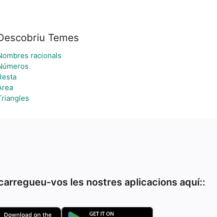
Descobriu Temes
Nombres racionals
Números
Resta
Àrea
Triangles
arregueu-vos les nostres aplicacions aquí::