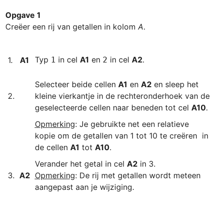
Opgave 1
Creëer een rij van getallen in kolom 
A
.

Typ 
 in cel 
A1
 en 
 in cel 
A2
.
1.﻿
A1
1
2
﻿﻿﻿Selecteer beide cellen 
A1
 en 
A2
﻿﻿ en sleep het 
2.﻿
kleine vierkantje in de rechteronderhoek van de 
geselecteerde cellen naar beneden tot cel 
A10
Opmerking
: Je gebruikte net een relatieve 
kopie om de getallen van 1 tot 10 te creëren  in 
de cellen 
A1
 tot 
A10
Verander het getal in cel 
A2
3.
A2
Opmerking
: De rij met getallen wordt meteen 
aangepast aan je wijziging.