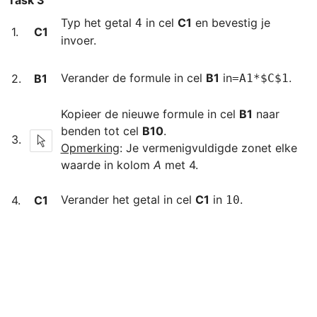
Task 3
Typ het getal 
 in cel 
C1
 en bevestig je 
4
﻿1.
C1
invoer.
﻿Verander de formule in cel 
B1
 in
.
﻿2.
B1﻿
=A1*$C$1
Kopieer de nieuwe formule in cel 
B1
 naar 
benden tot cel 
B10
﻿3.
Opmerking
: Je vermenigvuldigde zonet elke 
waarde in kolom 
A
 met 4.
Verander het getal in cel 
C1
 in 
.
﻿4.
C1
10