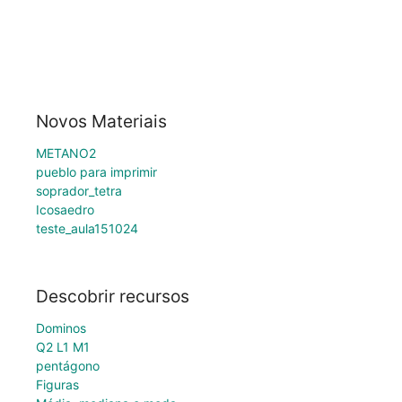
Novos Materiais
METANO2
pueblo para imprimir
soprador_tetra
Icosaedro
teste_aula151024
Descobrir recursos
Dominos
Q2 L1 M1
pentágono
Figuras