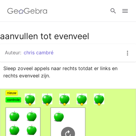
Google Classroom
aanvullen tot evenveel
Auteur:
chris cambré
GeoGebra Klaslokaal
Sleep zoveel appels naar rechts totdat er links en 
rechts evenveel zijn.
Aanmelden