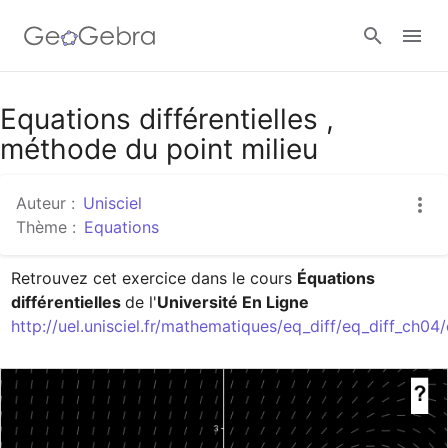
Google Classroom
Equations différentielles ,
méthode du point milieu
Classe GeoGebra
Auteur :
Unisciel
Thème :
Equations
Se connecter
Retrouvez cet exercice dans le cours 
Équations 
différentielles 
de l'
Université En Ligne
http://uel.unisciel.fr/mathematiques/eq_diff/eq_diff_ch0