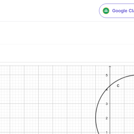
Google C