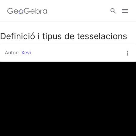
Definició i tipus de tesselacions
Valideu-vos
Autor:
Xevi