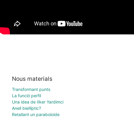
Nous materials
Transformant punts
La funció perfil
Una idea de IIker Yardimci
Anell biel·líptic?
Retallant un paraboloide