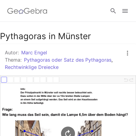
Google Classroom
Pythagoras in Münster
Autor:
Marc Engel
GeoGebra Classroom
Thema:
Pythagoras oder Satz des Pythagoras
,
Rechtwinklige Dreiecke
Anmelden