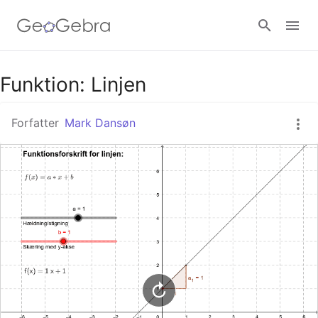
Google Classroom
Funktion: Linjen
Forfatter
Mark Dansøn
GeoGebra Classroom
Log ind