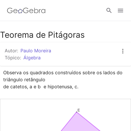
Google Classroom
Teorema de Pitágoras
Autor:
Paulo Moreira
Tarefa
Tópico:
Álgebra
Observa os quadrados construídos sobre os lados do 
Entrar no sistema
triângulo retângulo

de catetos, a e b  e hipotenusa, c.