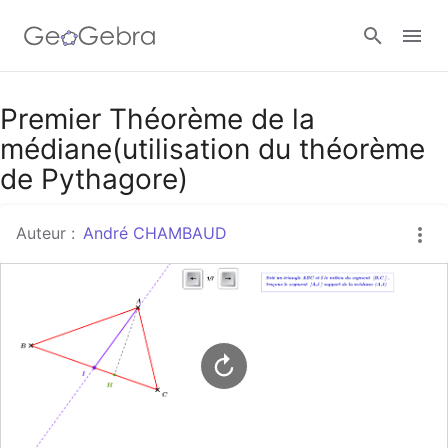
Google Classroom
Premier Théorème de la
médiane(utilisation du théorème
de Pythagore)
Classe GeoGebra
Auteur :
André CHAMBAUD
Se connecter