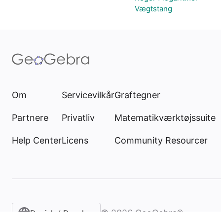
Vægtstang
Om
Servicevilkår
Graftegner
Partnere
Privatliv
Matematikværktøjssuite
Help Center
Licens
Community Resourcer
©
2026
GeoGebra®
Danish / Dansk‎