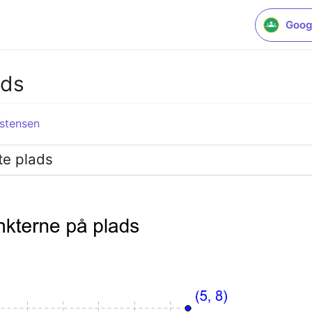
Goog
ads
istensen
te plads