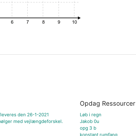
Opdag Ressourcer
fleveres den 26-1-2021
Løb i regn
 bølger med vejlængdeforskel.
Jakob 0u
opg 3 b
konstant rumfang