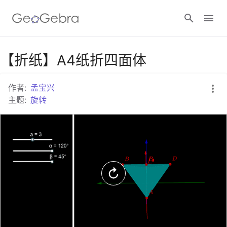
谷歌课堂
【折纸】A4纸折四面体
作者:
孟宝兴
GeoGebra 教室
主题:
旋转
登录