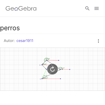
Google Classroom
perros
Autor:
cesar1911
GeoGebra Classroom
Abrir sesión