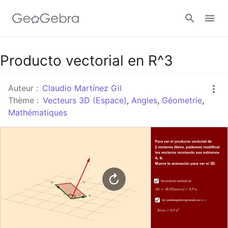
Google Classroom
Producto vectorial en R^3
Auteur :
Claudio Martínez Gil
Classe GeoGebra
Thème :
Vecteurs 3D (Espace)
,
Angles
,
Géometrie
,
Mathématiques
Se connecter