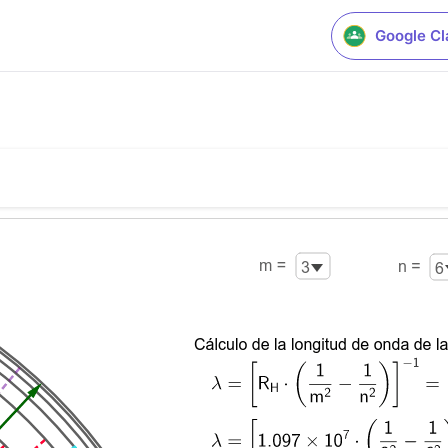
Google C