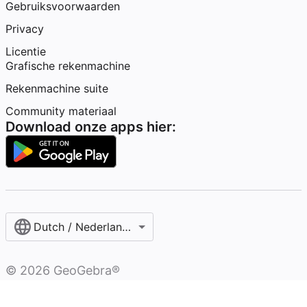
Gebruiksvoorwaarden
Privacy
Licentie
Grafische rekenmachine
Rekenmachine suite
Community materiaal
Download onze apps hier:
Dutch / Nederlands‎ (België)‎
©
2026
GeoGebra®