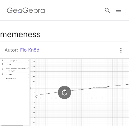
Google Classroom
memeness
Autor:
Flo Knödl
GeoGebra Classroom
Anmelden